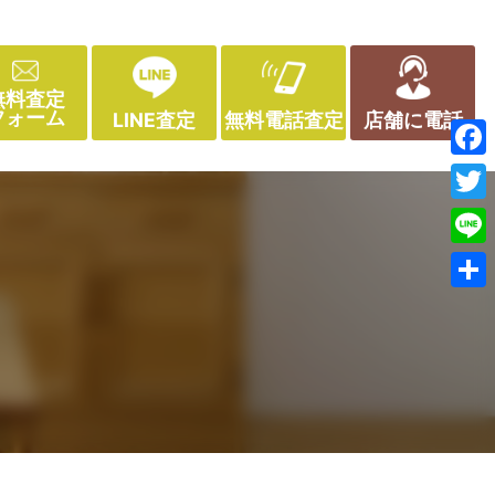
無料査定
フォーム
LINE査定
無料電話査定
店舗に電話
Face
Twitt
Line
共
有