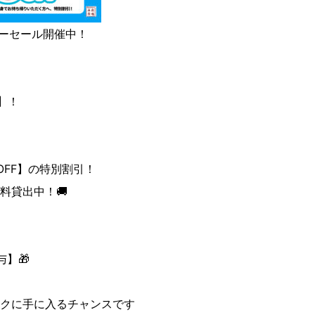
サマーセール開催中！
F】！
OFF】の特別割引！
料貸出中！🚚
】🎁
クに手に入るチャンスです