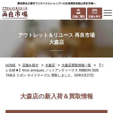
愛知県名古屋市でリサイクルショップへの出張買取依頼は再良市場へ
to
na
店舗に電話
店舗を探す
アウトレット＆リユース 再良市場
大森店
>
>
>
>
HOME
店舗を探す
大森店
大森店買取情報一覧
【ニ
レ古材★】Knot antiques ノットアンティークス RIBBON SIDE
TABLE リボン サイドテーブル 買取しました。26年5月27日
大森店の新入荷＆買取情報