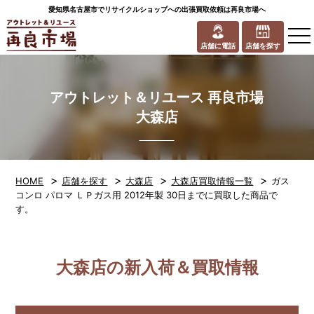
愛知県名古屋市でリサイクルショップへの出張買取依頼は再良市場へ
to
na
店舗に電話
店舗を探す
アウトレット＆リユース 再良市場
大森店
>
>
>
>
HOME
店舗を探す
大森店
大森店買取情報一覧
ガス
コンロ パロマ ＬＰガス用 2012年製 30日までに買取した商品で
す。
大森店の新入荷＆買取情報