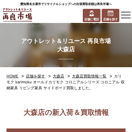
愛知県名古屋市でリサイクルショップへの出張買取依頼は再良市場へ
to
na
店舗に電話
店舗を探す
アウトレット＆リユース 再良市場
大森店
>
>
>
>
HOME
店舗を探す
大森店
大森店買取情報一覧
カリ
モク karimoku オールドカリモク コロニアルシリーズ コロニアル 収
納家具 リビング家具 サイドボード買取しました。
大森店の新入荷＆買取情報