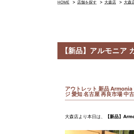
>
>
>
HOME
店舗を探す
大森店
大森
【新品】アルモニア カ
アウトレット 新品 Armoni
ジ 愛知 名古屋 再良市場 中
大森店より本日は、
【新品】Armo