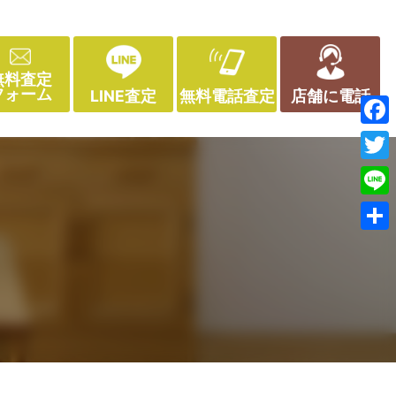
無料査定
フォーム
LINE査定
無料電話査定
店舗に電話
Face
Twitt
Line
共
有