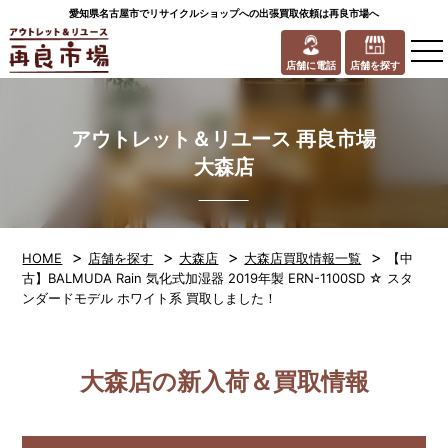
愛知県名古屋市でリサイクルショップへの出張買取依頼は再良市場へ
to
na
店舗に電話
店舗を探す
アウトレット＆リユース 再良市場
大森店
>
>
>
>
HOME
店舗を探す
大森店
大森店買取情報一覧
【中
古】BALMUDA Rain 気化式加湿器 2019年製 ERN-1100SD ☆ スタ
ンダードモデル ホワイト系 買取しました！
大森店の新入荷＆買取情報