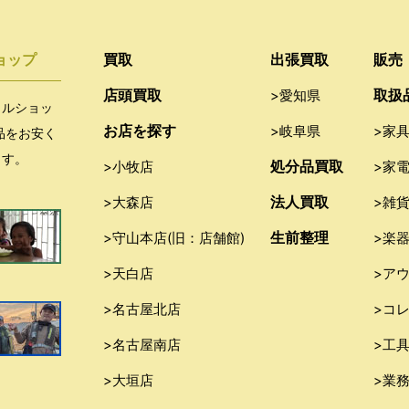
ョップ
買取
出張買取
販売
店頭買取
取扱
>愛知県
クルショッ
お店を探す
>岐阜県
>家
品をお安く
ます。
処分品買取
>小牧店
>家
法人買取
>大森店
>雑
生前整理
>守山本店(旧：店舗館)
>楽
>天白店
>ア
>名古屋北店
>コ
>名古屋南店
>工
>大垣店
>業