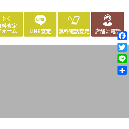
無料査定
フォーム
LINE査定
無料電話査定
店舗に電話
Face
Twitt
Line
共
有