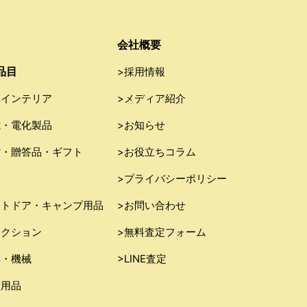
会社概要
品目
>採用情報
具インテリア
>メディア紹介
電・電化製品
>お知らせ
貨・贈答品・ギフト
>お役立ちコラム
器
>プライバシーポリシー
ウトドア・キャンプ用品
>お問い合わせ
レクション
>無料査定フォーム
具・機械
>LINE査定
務用品