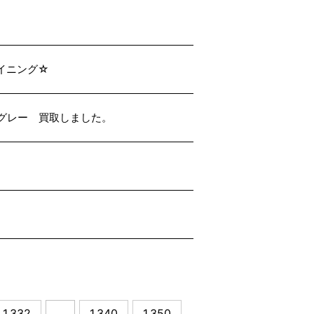
ライニング☆
 ライトグレー 買取しました。
1,332
...
1,340
1,350