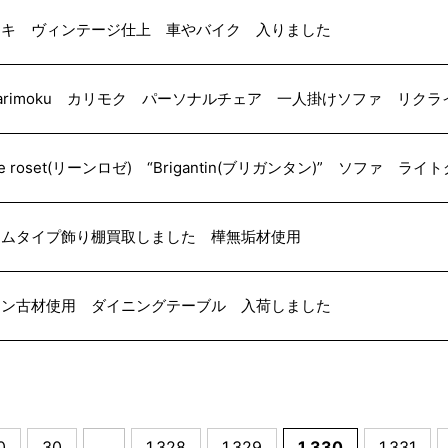
リキ ヴィンテージ仕上 車やバイク 入りました
arimoku カリモク パーソナルチェア 一人掛けソファ リク
gne roset(リーンロゼ) “Brigantin(ブリガンタン)” ソファ
リムタイプ飾り棚買取しました 樺無垢材使用
イン古材使用 ダイニングテーブル 入荷しました
0
30
...
1,328
1,329
1,330
1,331