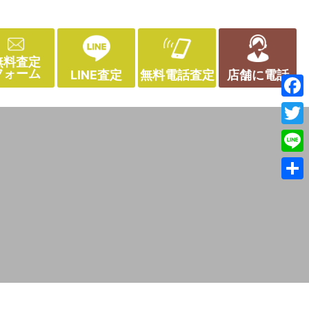
無料査定
フォーム
LINE査定
無料電話査定
店舗に電話
Face
Twitt
Line
共
有