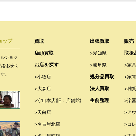
ョップ
買取
出張買取
販売
店頭買取
取扱
>愛知県
クルショッ
お店を探す
>岐阜県
>家
品をお安く
ます。
処分品買取
>小牧店
>家
法人買取
>大森店
>雑
生前整理
>守山本店(旧：店舗館)
>楽
>天白店
>ア
>名古屋北店
>コ
>名古屋南店
>工