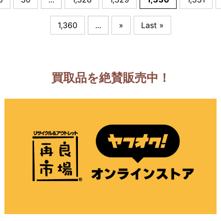
1,360
...
»
Last »
買取品を絶賛販売中！