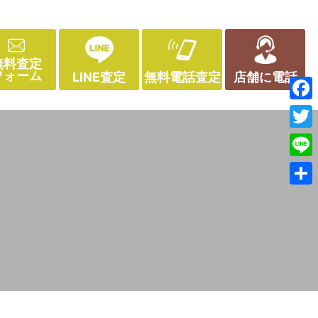
無料査定
フォーム
LINE査定
無料電話査定
店舗に電話
Face
Twitt
Line
共
有