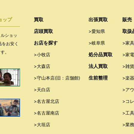
ョップ
買取
出張買取
販売
店頭買取
取扱
>愛知県
クルショッ
お店を探す
>岐阜県
>家
品をお安く
ます。
処分品買取
>小牧店
>家
法人買取
>大森店
>雑
生前整理
>守山本店(旧：店舗館)
>楽
>天白店
>ア
>名古屋北店
>コ
>名古屋南店
>工
>大垣店
>業