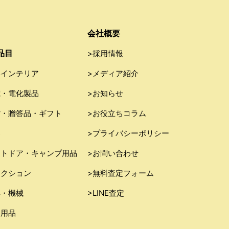
会社概要
品目
>採用情報
具インテリア
>メディア紹介
電・電化製品
>お知らせ
貨・贈答品・ギフト
>お役立ちコラム
器
>プライバシーポリシー
ウトドア・キャンプ用品
>お問い合わせ
レクション
>無料査定フォーム
具・機械
>LINE査定
務用品