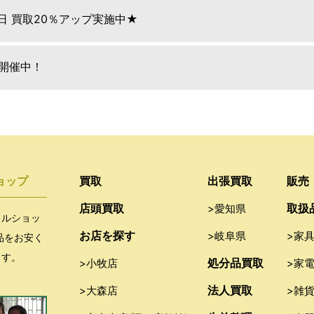
9日 買取20％アップ実施中★
E開催中！
ョップ
買取
出張買取
販売
店頭買取
取扱
>愛知県
クルショッ
お店を探す
>岐阜県
>家
品をお安く
ます。
処分品買取
>小牧店
>家
法人買取
>大森店
>雑