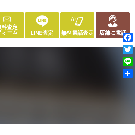
無料査定
フォーム
LINE査定
無料電話査定
店舗に電話
Face
Twitt
Line
共
有