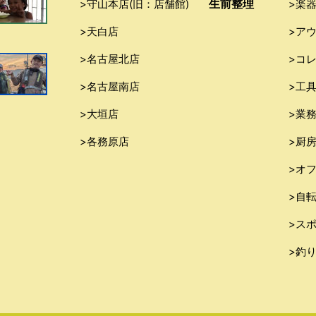
生前整理
>守山本店(旧：店舗館)
>楽
>天白店
>ア
>名古屋北店
>コ
>名古屋南店
>工
>大垣店
>業
>各務原店
>厨
>オ
>自
>ス
>釣