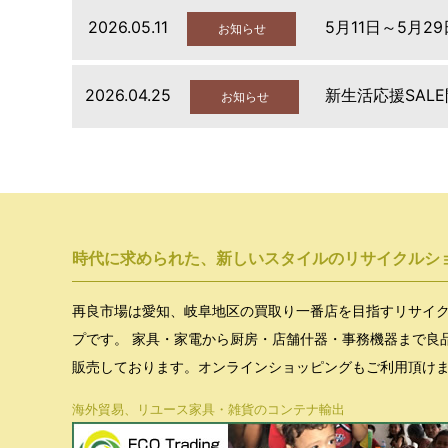
2026.05.11
5月11日～5月2
お知らせ
2026.04.25
新生活応援SAL
お知らせ
時代に求められた、新しいスタイルのリサイクルシ
再良市場は愛知、岐阜地区の買取り一番店を目指すリサイ
プです。 家具・家電から厨房・店舗什器・事務機器まで良
販売しております。オンラインショッピングもご利用頂け
海外貿易、リユース家具・雑貨のコンテナ輸出