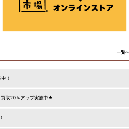
一覧
催中！
日 買取20％アップ実施中★
！