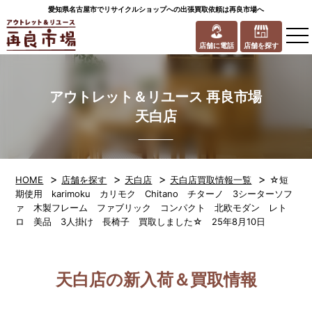
愛知県名古屋市でリサイクルショップへの出張買取依頼は再良市場へ
to
na
店舗に電話
店舗を探す
アウトレット＆リユース 再良市場
天白店
>
>
>
>
HOME
店舗を探す
天白店
天白店買取情報一覧
☆短
期使用 karimoku カリモク Chitano チターノ 3シーターソフ
ァ 木製フレーム ファブリック コンパクト 北欧モダン レト
ロ 美品 3人掛け 長椅子 買取しました☆ 25年8月10日
天白店の新入荷＆買取情報