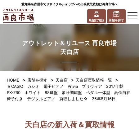
愛知県名古屋市でリサイクルショップへの出張買取依頼は再良市場へ
to
na
店舗に電話
店舗を探す
アウトレット＆リユース 再良市場
天白店
>
>
>
>
HOME
店舗を探す
天白店
天白店買取情報一覧
☆CASIO カシオ 電子ピアノ Privia プリヴィア 2017年製
PX-760 ホワイト 88鍵盤 象牙調鍵盤 ペダル一体型 高低自在
椅子付き デジタルピアノ 買取しました☆ 25年8月16日
天白店の新入荷＆買取情報