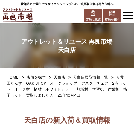
愛知県名古屋市でリサイクルショップへの出張買取依頼は再良市場へ
to
na
店舗に電話
店舗を探す
アウトレット＆リユース 再良市場
天白店
>
>
>
>
HOME
店舗を探す
天白店
天白店買取情報一覧
☆豊
田たんす OAK SHOP オークショップ デスク チェア 2点セッ
ト オーク材 楢材 ホワイトカラー 無垢材 学習机 作業机 椅
子セット 買取しました☆ 25年10月4日
天白店の新入荷＆買取情報