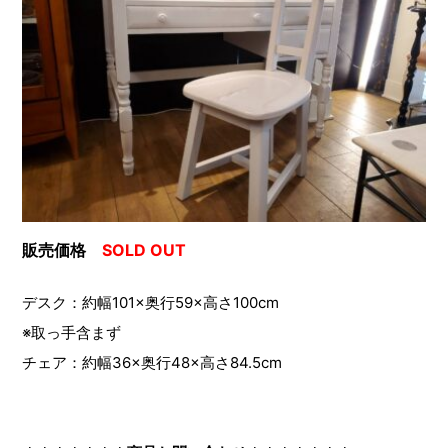
販売価格
SOLD OUT
デスク：約幅101×奥行59×高さ100cm
※取っ手含まず
チェア：約幅36×奥行48×高さ84.5cm