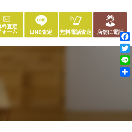
無料査定
フォーム
LINE査定
無料電話査定
店舗に電話
Face
Twitt
Line
共
有