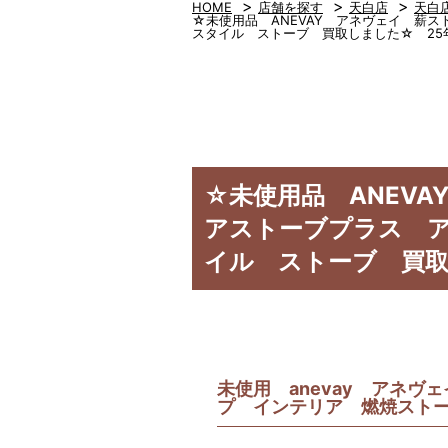
>
>
>
HOME
店舗を探す
天白店
天白
☆未使用品 ANEVAY アネヴェイ 薪スト
スタイル ストーブ 買取しました☆ 25年
☆未使用品 ANEVAY
アストーブプラス 
イル ストーブ 買取
未使用 anevay アネ
プ インテリア 燃焼スト