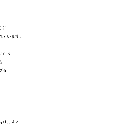
、
うに
れています。
いたり
る
ブ☆
おります♪