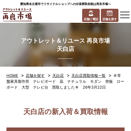
愛知県名古屋市でリサイクルショップへの出張買取依頼は再良市場へ
to
na
店舗に電話
店舗を探す
アウトレット＆リユース 再良市場
天白店
>
>
>
>
HOME
店舗を探す
天白店
天白店買取情報一覧
☆常
盤家具製作所 テレビボード 凪 ナチュラル モダン 突板 ロー
ボード 大型 テレビ台 買取しました☆ 26年3月22日
天白店の新入荷＆買取情報