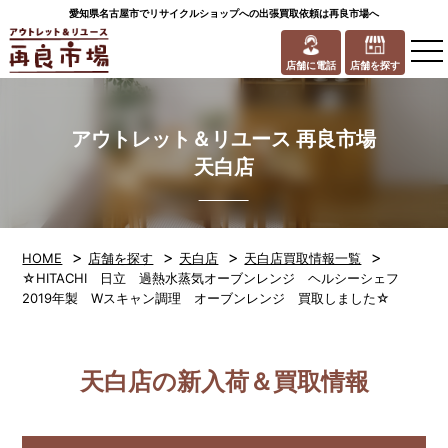
愛知県名古屋市でリサイクルショップへの出張買取依頼は再良市場へ
to
na
店舗に電話
店舗を探す
アウトレット＆リユース 再良市場
天白店
>
>
>
>
HOME
店舗を探す
天白店
天白店買取情報一覧
☆HITACHI 日立 過熱水蒸気オーブンレンジ ヘルシーシェフ
2019年製 Wスキャン調理 オーブンレンジ 買取しました☆
天白店の新入荷＆買取情報