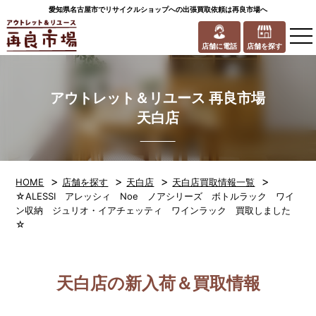
愛知県名古屋市でリサイクルショップへの出張買取依頼は再良市場へ
to
na
店舗に電話
店舗を探す
アウトレット＆リユース 再良市場
天白店
>
>
>
>
HOME
店舗を探す
天白店
天白店買取情報一覧
☆ALESSI アレッシィ Noe ノアシリーズ ボトルラック ワイ
ン収納 ジュリオ・イアチェッティ ワインラック 買取しました
☆
天白店の新入荷＆買取情報