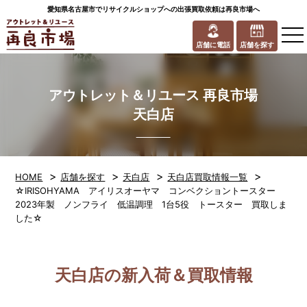
愛知県名古屋市でリサイクルショップへの出張買取依頼は再良市場へ
to
na
店舗に電話
店舗を探す
アウトレット＆リユース 再良市場
天白店
>
>
>
>
HOME
店舗を探す
天白店
天白店買取情報一覧
☆IRISOHYAMA アイリスオーヤマ コンベクショントースター
2023年製 ノンフライ 低温調理 1台5役 トースター 買取しま
した☆
天白店の新入荷＆買取情報