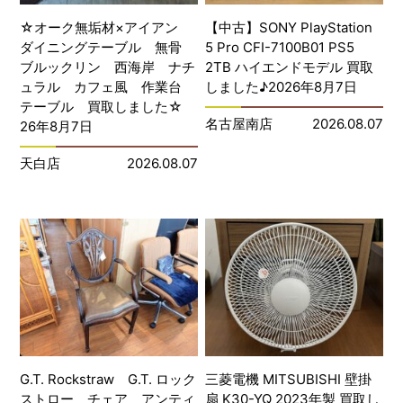
☆オーク無垢材×アイアン
【中古】SONY PlayStation
ダイニングテーブル 無骨
5 Pro CFI-7100B01 PS5
ブルックリン 西海岸 ナチ
2TB ハイエンドモデル 買取
ュラル カフェ風 作業台
しました♪2026年8月7日
テーブル 買取しました☆
名古屋南店
2026.08.07
26年8月7日
天白店
2026.08.07
G.T. Rockstraw G.T. ロック
三菱電機 MITSUBISHI 壁掛
ストロー チェア アンティ
扇 K30-YQ 2023年製 買取し