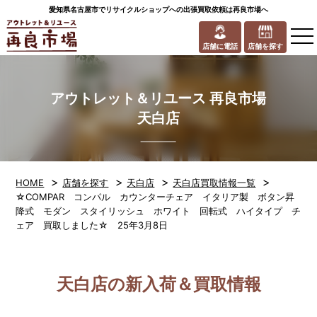
愛知県名古屋市でリサイクルショップへの出張買取依頼は再良市場へ
to
na
店舗に電話
店舗を探す
アウトレット＆リユース 再良市場
天白店
>
>
>
>
HOME
店舗を探す
天白店
天白店買取情報一覧
☆COMPAR コンパル カウンターチェア イタリア製 ボタン昇
降式 モダン スタイリッシュ ホワイト 回転式 ハイタイプ チ
ェア 買取しました☆ 25年3月8日
天白店の新入荷＆買取情報