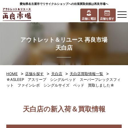
愛知県名古屋市でリサイクルショップへの出張買取依頼は再良市場へ
to
na
店舗に電話
店舗を探す
アウトレット＆リユース 再良市場
天白店
>
>
>
>
HOME
店舗を探す
天白店
天白店買取情報一覧
☆ASLEEP アスリープ シングルベッド スーパーフレックスフィ
ット ファインレボ シングルサイズ ベッド 買取しました☆
天白店の新入荷＆買取情報