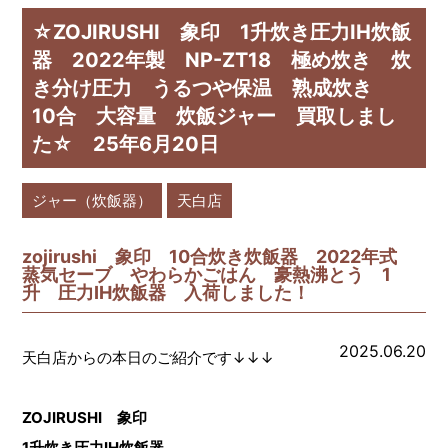
☆ZOJIRUSHI 象印 1升炊き圧力IH炊飯
器 2022年製 NP-ZT18 極め炊き 炊
き分け圧力 うるつや保温 熟成炊き
10合 大容量 炊飯ジャー 買取しまし
た☆ 25年6月20日
ジャー（炊飯器）
天白店
zojirushi 象印 10合炊き炊飯器 2022年式
蒸気セーブ やわらかごはん 豪熱沸とう 1
升 圧力IH炊飯器 入荷しました！
2025.06.20
天白店からの本日のご紹介です↓↓↓
ZOJIRUSHI 象印
1升炊き圧力IH炊飯器