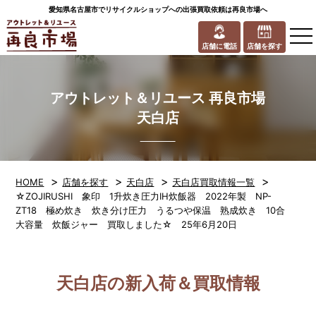
愛知県名古屋市でリサイクルショップへの出張買取依頼は再良市場へ
to
na
店舗に電話
店舗を探す
アウトレット＆リユース 再良市場
天白店
>
>
>
>
HOME
店舗を探す
天白店
天白店買取情報一覧
☆ZOJIRUSHI 象印 1升炊き圧力IH炊飯器 2022年製 NP-
ZT18 極め炊き 炊き分け圧力 うるつや保温 熟成炊き 10合
大容量 炊飯ジャー 買取しました☆ 25年6月20日
天白店の新入荷＆買取情報