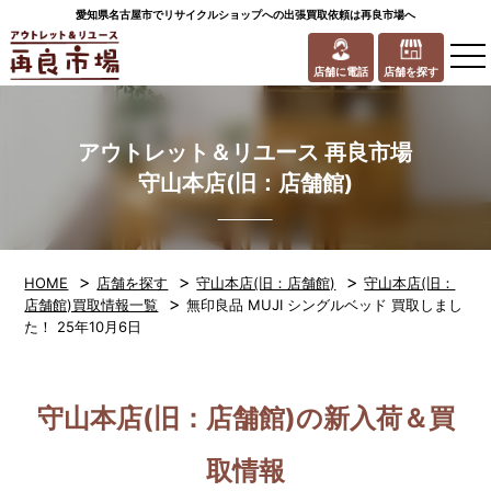
愛知県名古屋市でリサイクルショップへの出張買取依頼は再良市場へ
to
na
店舗に電話
店舗を探す
アウトレット＆リユース 再良市場
守山本店(旧：店舗館)
>
>
>
HOME
店舗を探す
守山本店(旧：店舗館)
守山本店(旧：
>
店舗館)買取情報一覧
無印良品 MUJI シングルベッド 買取しまし
た！ 25年10月6日
守山本店(旧：店舗館)の新入荷＆買
取情報