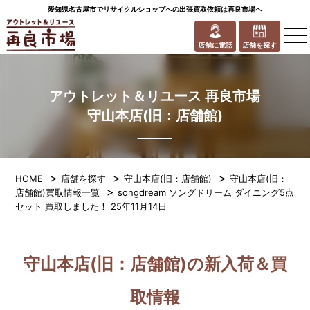
愛知県名古屋市でリサイクルショップへの出張買取依頼は再良市場へ
to
na
店舗に電話
店舗を探す
アウトレット＆リユース 再良市場
守山本店(旧：店舗館)
>
>
>
HOME
店舗を探す
守山本店(旧：店舗館)
守山本店(旧：
>
店舗館)買取情報一覧
songdream ソングドリーム ダイニング5点
セット 買取しました！ 25年11月14日
守山本店(旧：店舗館)の新入荷＆買
取情報