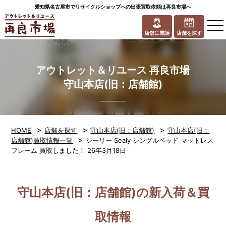
愛知県名古屋市でリサイクルショップへの出張買取依頼は再良市場へ
to
na
店舗に電話
店舗を探す
アウトレット＆リユース 再良市場
守山本店(旧：店舗館)
>
>
>
HOME
店舗を探す
守山本店(旧：店舗館)
守山本店(旧：
>
店舗館)買取情報一覧
シーリー Sealy シングルベッド マットレス
フレーム 買取しました！ 26年3月18日
守山本店(旧：店舗館)の新入荷＆買
取情報