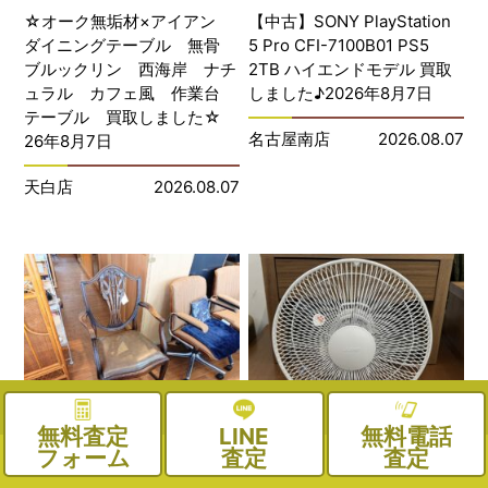
☆オーク無垢材×アイアン
【中古】SONY PlayStation
ダイニングテーブル 無骨
5 Pro CFI-7100B01 PS5
ブルックリン 西海岸 ナチ
2TB ハイエンドモデル 買取
ュラル カフェ風 作業台
しました♪2026年8月7日
テーブル 買取しました☆
名古屋南店
2026.08.07
26年8月7日
天白店
2026.08.07
無料査定
LINE
無料電話
G.T. Rockstraw G.T. ロック
三菱電機 MITSUBISHI 壁掛
フォーム
査定
査定
ストロー チェア アンティ
扇 K30-YQ 2023年製 買取し