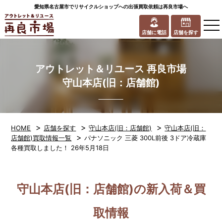
愛知県名古屋市でリサイクルショップへの出張買取依頼は再良市場へ
to
na
店舗に電話
店舗を探す
アウトレット＆リユース 再良市場
守山本店(旧：店舗館)
>
>
>
HOME
店舗を探す
守山本店(旧：店舗館)
守山本店(旧：
>
店舗館)買取情報一覧
パナソニック 三菱 300L前後 3ドア冷蔵庫
各種買取しました！ 26年5月18日
守山本店(旧：店舗館)の新入荷＆買
取情報