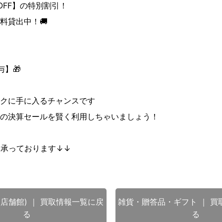
OFF】の特別割引！
料貸出中！🚚
】🎁
クに手に入るチャンスです
の決算セールを賢く利用しちゃいましょう！
も承っております↓↓
店舗館) ｜ 買取情報一覧に戻
雑貨・贈答品・ギフト ｜ 買
る
る