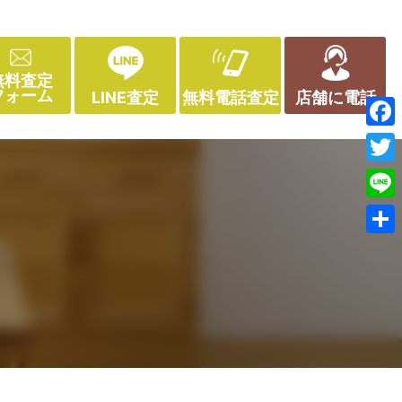
無料査定
フォーム
LINE査定
無料電話査定
店舗に電話
Face
Twitt
Line
共
有