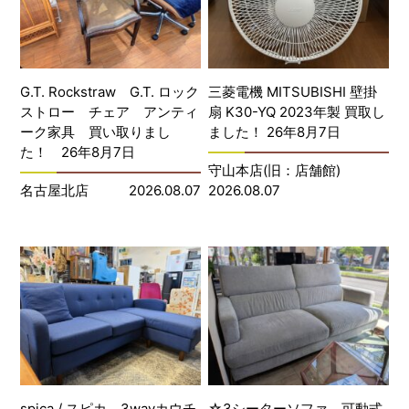
G.T. Rockstraw G.T. ロック
三菱電機 MITSUBISHI 壁掛
ストロー チェア アンティ
扇 K30-YQ 2023年製 買取し
ーク家具 買い取りまし
ました！ 26年8月7日
た！ 26年8月7日
守山本店(旧：店舗館)
名古屋北店
2026.08.07
2026.08.07
spica / スピカ 3wayカウチ
☆3シーターソファ 可動式