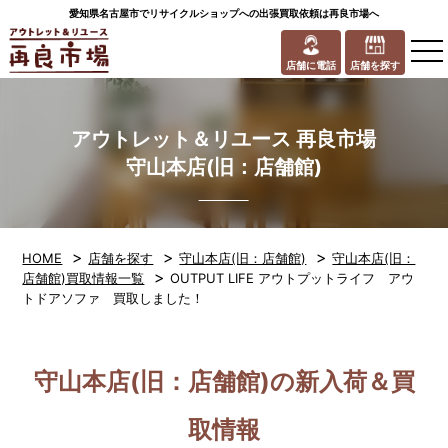
愛知県名古屋市でリサイクルショップへの出張買取依頼は再良市場へ
to
na
店舗に電話
店舗を探す
アウトレット＆リユース 再良市場
守山本店(旧：店舗館)
>
>
>
HOME
店舗を探す
守山本店(旧：店舗館)
守山本店(旧：
>
店舗館)買取情報一覧
OUTPUT LIFE アウトプットライフ アウ
トドアソファ 買取しました！
守山本店(旧：店舗館)の新入荷＆買
取情報