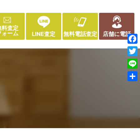
無料査定
フォーム
LINE査定
無料電話査定
店舗に電話
Face
Twitt
Line
共
有