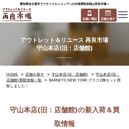
愛知県名古屋市でリサイクルショップへの出張買取依頼は再良市場へ
to
na
店舗に電話
店舗を探す
アウトレット＆リユース 再良市場
守山本店(旧：店舗館)
>
>
>
HOME
店舗を探す
守山本店(旧：店舗館)
守山本店(旧：
>
店舗館)買取情報一覧
BARNEYS NEW YORK グラス2脚セット買
取しました！
守山本店(旧：店舗館)の新入荷＆買
取情報