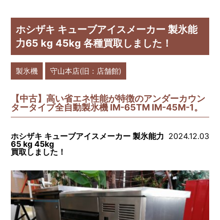
ホシザキ キューブアイスメーカー 製氷能
力65 kg 45kg 各種買取しました！
製氷機
守山本店(旧：店舗館)
【中古】高い省エネ性能が特徴のアンダーカウン
タータイプ全自動製氷機 IM-65TM IM-45M-1。
ホシザキ キューブアイスメーカー 製氷能力
2024.12.03
65 kg 45kg
買取しました！