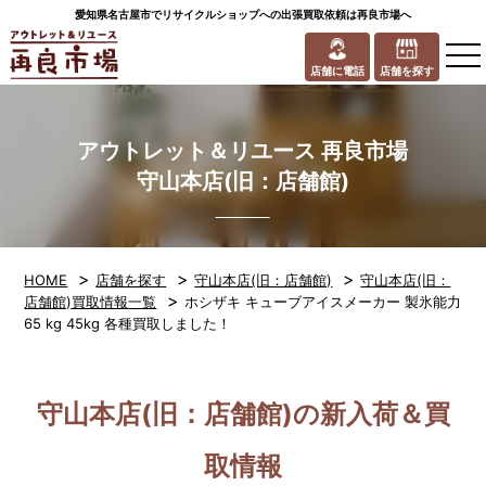
愛知県名古屋市でリサイクルショップへの出張買取依頼は再良市場へ
to
na
店舗に電話
店舗を探す
アウトレット＆リユース 再良市場
守山本店(旧：店舗館)
>
>
>
HOME
店舗を探す
守山本店(旧：店舗館)
守山本店(旧：
>
店舗館)買取情報一覧
ホシザキ キューブアイスメーカー 製氷能力
65 kg 45kg 各種買取しました！
守山本店(旧：店舗館)の新入荷＆買
取情報