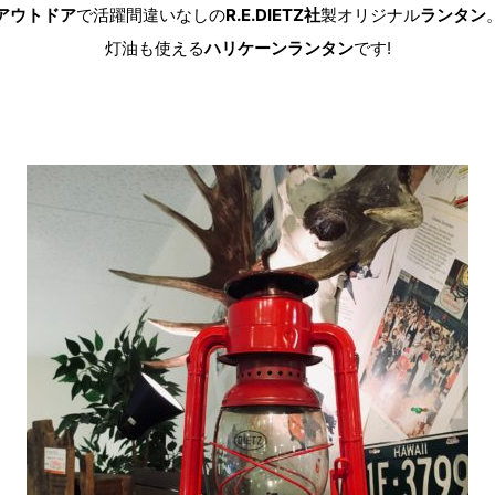
アウトドア
で活躍間違いなしの
R.E.DIETZ社
製オリジナル
ランタン
灯油も使える
ハリケーンランタン
です!