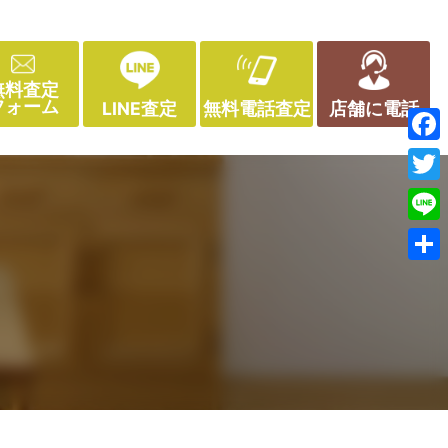
無料査定
フォーム
LINE査定
無料電話査定
店舗に電話
Face
Twitt
Line
共
有