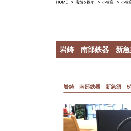
>
>
>
HOME
店舗を探す
小牧店
小牧
岩鋳 南部鉄器 新急
岩鋳 南部鉄器 新急須 5