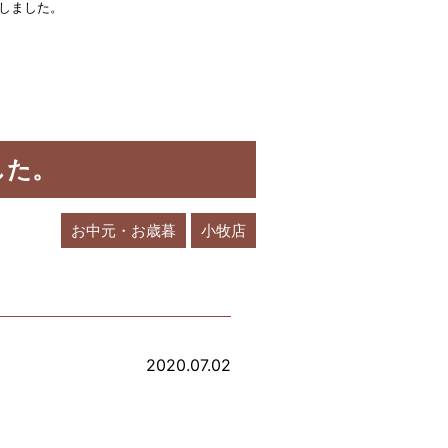
取しました。
した。
お中元・お歳暮
小牧店
2020.07.02