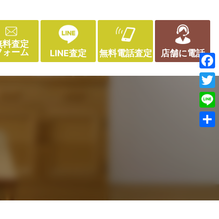
無料査定
フォーム
LINE査定
無料電話査定
店舗に電話
Face
Twitt
Line
共
有