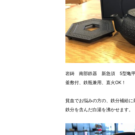
岩鋳 南部鉄器 新急須 5型亀
釜敷付、鉄瓶兼用、直火OK！
貧血でお悩みの方の、鉄分補給に
鉄分を含んだ白湯を沸かせます。