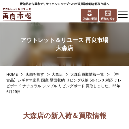
愛知県名古屋市でリサイクルショップへの出張買取依頼は再良市場へ
to
na
店舗に電話
店舗を探す
アウトレット＆リユース 再良市場
大森店
>
>
>
>
HOME
店舗を探す
大森店
大森店買取情報一覧
【中
古品】シギヤマ家具 国産 壁面収納 リビング収納 50インチ対応 テレ
ビボード ナチュラル シンプル リビングボード 買取しました。25年
6月29日
大森店の新入荷＆買取情報