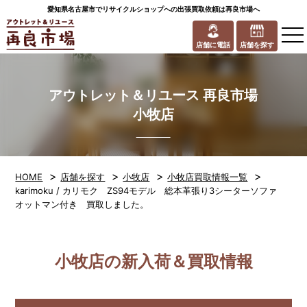
愛知県名古屋市でリサイクルショップへの出張買取依頼は再良市場へ
to
na
店舗に電話
店舗を探す
アウトレット＆リユース 再良市場
小牧店
>
>
>
>
HOME
店舗を探す
小牧店
小牧店買取情報一覧
karimoku / カリモク ZS94モデル 総本革張り3シーターソファ
オットマン付き 買取しました。
小牧店の新入荷＆買取情報