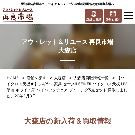
愛知県名古屋市でリサイクルショップへの出張買取依頼は再良市場へ
to
na
店舗に電話
店舗を探す
アウトレット＆リユース 再良市場
大森店
>
>
>
>
HOME
店舗を探す
大森店
大森店買取情報一覧
【ハ
イグロス天板★】シギヤマ家具 セーヌⅡ SEINEⅡ ハイグロス天板 UV
塗装 ホワイト系 ハイバックチェア ダイニング5点セット 買取しまし
た。26年5月8日
大森店の新入荷＆買取情報