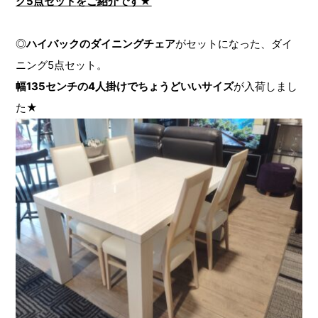
グ5点セット
を
ご紹介です★
◎
ハイバックのダイニングチェア
がセットになった、ダイ
ニング5点セット。
幅135センチの4人掛けでちょうどいいサイズ
が入荷しまし
た★