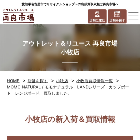
愛知県名古屋市でリサイクルショップへの出張買取依頼は再良市場へ
to
na
店舗に電話
店舗を探す
アウトレット＆リユース 再良市場
小牧店
>
>
>
>
HOME
店舗を探す
小牧店
小牧店買取情報一覧
MOMO NATURAL / モモナチュラル LANDシリーズ カップボー
ド レンジボード 買取しました。
小牧店の新入荷＆買取情報