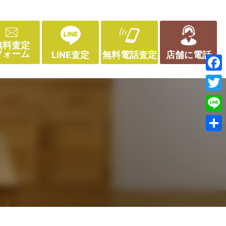
無料査定
フォーム
LINE査定
無料電話査定
店舗に電話
Face
Twitt
Line
共
有