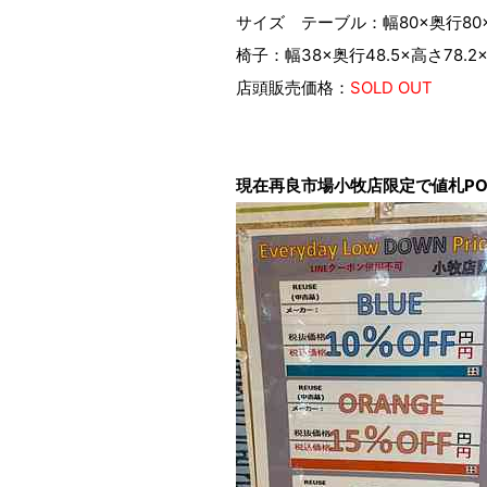
サイズ テーブル：幅80×奥行80
椅子：幅38×奥行48.5×高さ78.
店頭販売価格：
SOLD OUT
現在再良市場小牧店限定で値札P