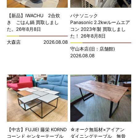
【新品】IWACHU 2合炊
パナソニック
き ごはん鍋 買取しまし
Panasonic 2.2kwルームエア
た。26年8月8日
コン 2023年製 買取しまし
た！ 26年8月8日
大森店
2026.08.08
守山本店(旧：店舗館)
2026.08.08
【中古】FUJIEI 藤栄 KORND
☆オーク無垢材×アイアン
コーンド センターテーブル
ダイニングテーブル 無骨