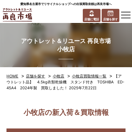
愛知県名古屋市でリサイクルショップへの出張買取依頼は再良市場へ
to
na
店舗に電話
店舗を探す
アウトレット＆リユース 再良市場
小牧店
>
>
>
>
HOME
店舗を探す
小牧店
小牧店買取情報一覧
【ア
ウトレット品】 4.5kg衣類乾燥機 スタンド付き TOSHIBA ED-
45A4 2024年製 買取しました！ 2025年7月22日
小牧店の新入荷＆買取情報