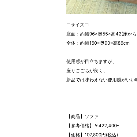
□サイズ□
座面：約幅96×奥55×高42(床から
全体：約幅160×奥90×高86cm
使用感が目立ちますが、
座りごごちが良く、
新品では味わえない使用感がいい
【商品】ソファ
【参考価格】￥422,400-
【価格】107,800円(税込)