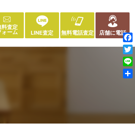
無料査定
フォーム
LINE査定
無料電話査定
店舗に電話
Face
Twitt
Line
共
有