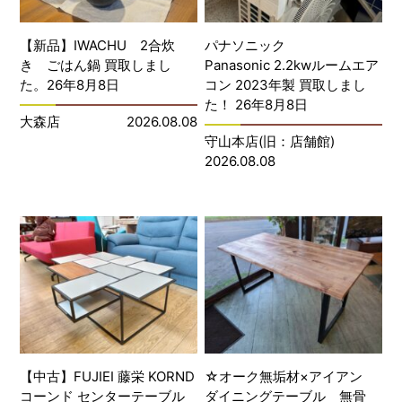
【新品】IWACHU 2合炊
パナソニック
き ごはん鍋 買取しまし
Panasonic 2.2kwルームエア
た。26年8月8日
コン 2023年製 買取しまし
た！ 26年8月8日
大森店
2026.08.08
守山本店(旧：店舗館)
2026.08.08
【中古】FUJIEI 藤栄 KORND
☆オーク無垢材×アイアン
コーンド センターテーブル
ダイニングテーブル 無骨