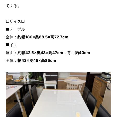
てくる。
□サイズ□
■テーブル
全体：
約幅180×奥88.5×高72.7cm
■イス
座面：
約幅42.5×奥43×高47cm
，背：
約40cm
全体：
幅43×奥45×高85cm