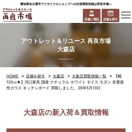
愛知県名古屋市でリサイクルショップへの出張買取依頼は再良市場へ
to
na
店舗に電話
店舗を探す
アウトレット＆リユース 再良市場
大森店
>
>
>
>
HOME
店舗を探す
大森店
大森店買取情報一覧
【幅
120㎝★】河口家具 国産 ナチュラル ホワイト モイス モダン 非透過
性ガラス キッチンボード 買取しました。26年5月13日
大森店の新入荷＆買取情報