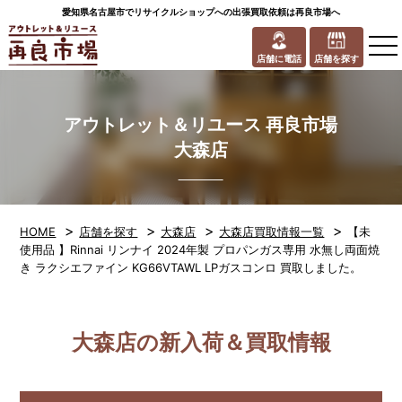
愛知県名古屋市でリサイクルショップへの出張買取依頼は再良市場へ
to
na
店舗に電話
店舗を探す
アウトレット＆リユース 再良市場
大森店
>
>
>
>
HOME
店舗を探す
大森店
大森店買取情報一覧
【未
使用品 】Rinnai リンナイ 2024年製 プロパンガス専用 水無し両面焼
き ラクシエファイン KG66VTAWL LPガスコンロ 買取しました。
大森店の新入荷＆買取情報