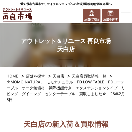
愛知県名古屋市でリサイクルショップへの出張買取依頼は再良市場へ
to
na
店舗に電話
店舗を探す
アウトレット＆リユース 再良市場
天白店
>
>
>
>
HOME
店舗を探す
天白店
天白店買取情報一覧
☆MOMO NATURAL モモナチュラル FD LOW TABLE FDローテ
ーブル オーク無垢材 昇降機能付き エクステンションタイプ リ
ビング ダイニング センターテーブル 買取しました☆ 26年2月
5日
天白店の新入荷＆買取情報