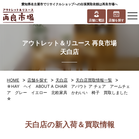
愛知県名古屋市でリサイクルショップへの出張買取依頼は再良市場へ
to
na
店舗に電話
店舗を探す
アウトレット＆リユース 再良市場
天白店
>
>
>
>
HOME
店舗を探す
天白店
天白店買取情報一覧
☆HAY ヘイ ABOUT A CHAIR アバウト ア チェア アームチェ
ア グレー イエロー 北欧家具 かわいい 椅子 買取しました
☆
天白店の新入荷＆買取情報