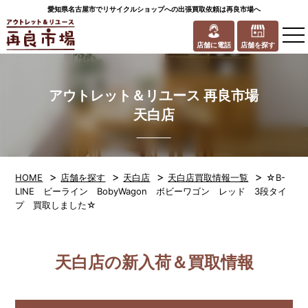
愛知県名古屋市でリサイクルショップへの出張買取依頼は再良市場へ
to
na
店舗に電話
店舗を探す
アウトレット＆リユース 再良市場
天白店
>
>
>
>
HOME
店舗を探す
天白店
天白店買取情報一覧
☆B-
LINE ビーライン BobyWagon ボビーワゴン レッド 3段タイ
プ 買取しました☆
天白店の新入荷＆買取情報