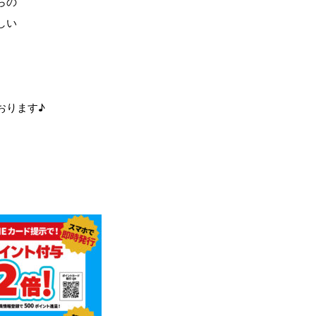
らの
しい
おります♪