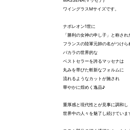
MASSENA(マッセナ)
ワイングラスMサイズです。
ナポレオン1世に
「勝利の女神の申し子」と称され
フランスの陸軍元帥の名がつけら
バカラの世界的な
ベストセラーを誇るマッセナは
丸みを帯びた斬新なフォルムに
流れるようなカットが施され
華やかに煌めく逸品♪
重厚感と現代性とが見事に調和し
世界中の人々を魅了し続けていま