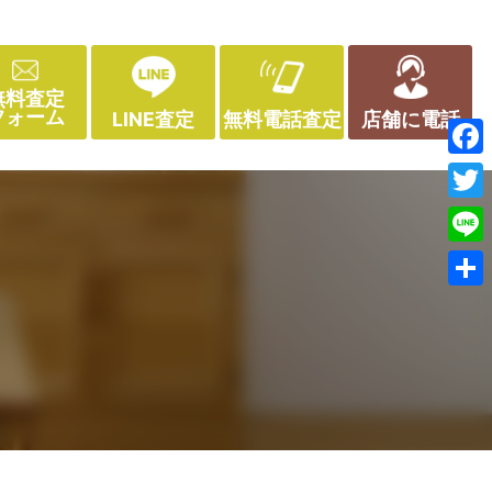
無料査定
フォーム
LINE査定
無料電話査定
店舗に電話
Face
Twitt
Line
共
有