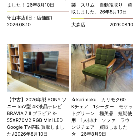
ました！ 26年8月10日
製 スリム 自動霜取り 買
取しました。26年8月10日
守山本店(旧：店舗館)
2026.08.10
大森店
2026.08.10
【中古】2026年製 SONY ソ
☆karimoku カリモク60
ニー 55V型 4K液晶テレビ
Kチェア 1シーター モケッ
BRAVIA 7 Ⅱ ブラビア K-
トグリーン 極美品 短期使
55XR70M2 RGB Mini LED
用 1人掛け ソファ ラウ
Google TV搭載 買取しまし
ンジチェア 買取しました
た♪2026年8月10日
☆ 26年8月9日