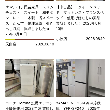
☆マルヨシ民芸家具 スリム
【中古品】 クイーンベッ
チェスト スイート 和モダ
ド マットレス・フランスベ
ン レトロ 木製 省スペー
ッド 使用ほぼなしの美品
ス たんす 整理箪笥 引き
買取しました！ 2026年8月
出し収納 買取しました☆
10日
26年8月10日
小牧店
2026.08.10
天白店
2026.08.10
コロナ Corona 窓用エアコン
YAMAZEN 236L冷凍冷蔵
冷暖房兼用 2023年製 買取し
庫 YFR-SF240 2025年