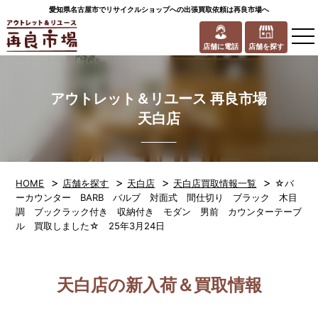
愛知県名古屋市でリサイクルショップへの出張買取依頼は再良市場へ
to
na
店舗に電話
店舗を探す
アウトレット＆リユース 再良市場
天白店
>
>
>
>
HOME
店舗を探す
天白店
天白店買取情報一覧
☆バ
ーカウンター BARB バルブ 対面式 間仕切り ブラック 木目
調 ブックラック付き 収納付き モダン 男前 カウンターテーブ
ル 買取しました☆ 25年3月24日
天白店の新入荷＆買取情報