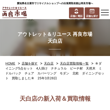
愛知県名古屋市でリサイクルショップへの出張買取依頼は再良市場へ
to
na
店舗に電話
店舗を探す
アウトレット＆リユース 再良市場
天白店
>
>
>
>
HOME
店舗を探す
天白店
天白店買取情報一覧
☆ダ
イニング5点セット 4人掛け ナチュラル ビーチ材 天然木 ミ
ドルバック チェア カバーリング モダン 北欧 ダイニングセッ
ト 買取しました☆ 25年3月26日
天白店の新入荷＆買取情報