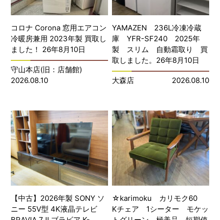
コロナ Corona 窓用エアコン
YAMAZEN 236L冷凍冷蔵
冷暖房兼用 2023年製 買取し
庫 YFR-SF240 2025年
ました！ 26年8月10日
製 スリム 自動霜取り 買
取しました。26年8月10日
守山本店(旧：店舗館)
2026.08.10
大森店
2026.08.10
【中古】2026年製 SONY ソ
☆karimoku カリモク60
ニー 55V型 4K液晶テレビ
Kチェア 1シーター モケッ
BRAVIA 7 Ⅱ ブラビア K-
トグリーン 極美品 短期使