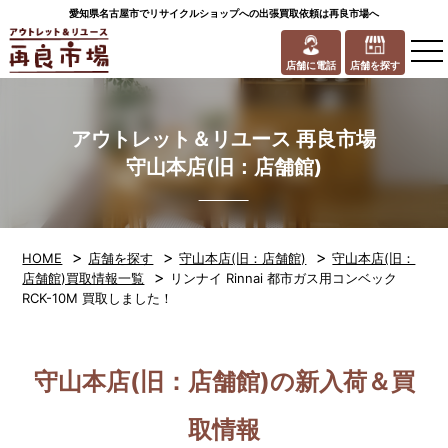
愛知県名古屋市でリサイクルショップへの出張買取依頼は再良市場へ
to
na
店舗に電話
店舗を探す
アウトレット＆リユース 再良市場
守山本店(旧：店舗館)
>
>
>
HOME
店舗を探す
守山本店(旧：店舗館)
守山本店(旧：
>
店舗館)買取情報一覧
リンナイ Rinnai 都市ガス用コンベック
RCK-10M 買取しました！
守山本店(旧：店舗館)の新入荷＆買
取情報