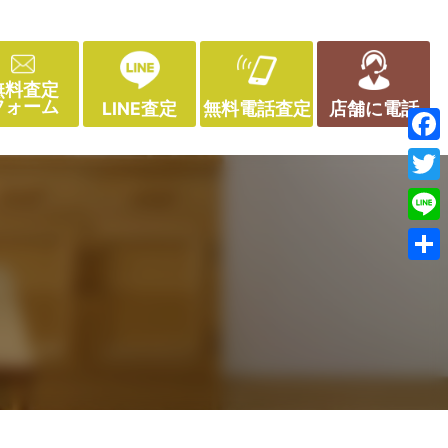
無料査定
フォーム
LINE査定
無料電話査定
店舗に電話
Face
Twitt
Line
共
有